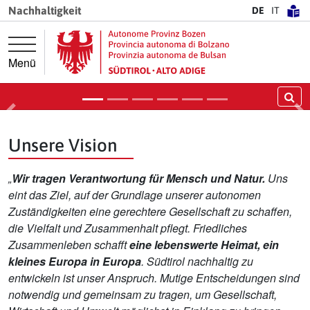
Springe direkt zur Hauptnavigation
Springe direkt zum Inhalt
Nachhaltigkeit
DE
IT
Die Strategie
Das ist unsere Nachhaltigkeitsstrategie.
Menü
Weiter
Su
Vorige
Nä
Unsere Vision
„
Wir tragen Verantwortung für Mensch und Natur.
Uns
eint das Ziel, auf der Grundlage unserer autonomen
Zuständigkeiten eine gerechtere Gesellschaft zu schaffen,
die Vielfalt und Zusammenhalt pflegt. Friedliches
Zusammenleben schafft
eine lebenswerte Heimat, ein
kleines Europa in Europa
. Südtirol nachhaltig zu
entwickeln ist unser Anspruch. Mutige Entscheidungen sind
notwendig und gemeinsam zu tragen, um Gesellschaft,