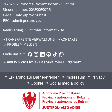
© 2026
Autonome Provinz Bozen - Südtirol
Steuernummer: 00390090215
E-Mail:
info@provinz.bz.it
PEC:
adm@pec.prov.bz.it
Realisierung:
Südtiroler Informatik AG
TRANSPARENTE VERWALTUNG
KONTAKTE
PROBLEM MELDEN
Facebook
Instagram
LinkedIn
YouTube
TikTok
WhatsApp
Finde uns auf
myCIVIS.civis.bz.it
- Das Südtiroler Bürgernetz
Erklärung zur Barrierefreiheit
Impressum
Privacy
Cookie
Social media policy